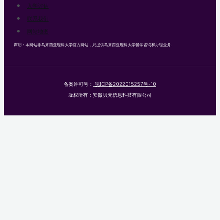
入学评估
联系我们
网站地图
声明：本网站非马来西亚理科大学官方网站，只提供马来西亚理科大学留学咨询和办理业务.
备案许可号：
皖ICP备2022015257号-10
版权所有：安徽贝壳信息科技有限公司