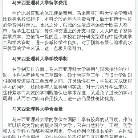
马来西亚理科大学留学费用
性价比最直观的体现便是费用。马来西亚理科大学的学费相
比欧美名校低得多，本科阶段的年均学费合理，硕士和博士学位
的学费同样亲民。除此之外，槟城的生活成本远低于欧美大都
市，留学生在住宿、餐饮和交通上的开支可控，大大降低了整体
留学成本。更值得一提的是，学校在部分研究型课程中提供奖学
金和学术资助，进一步减轻学生负担。对于预算有限但追求高水
平教育的学生来说，这一点极具吸引力。
马来西亚理科大学学校学制
在学制安排方面，马来西亚理科大学采用与国际接轨的学年
制。本科课程通常为三至四年，硕士为两至三年，而博士学制则
根据研究进度在三至五年之间。其灵活性在于，学生在完成课程
学习的同时，还能参与大量科研和实践。对于海内外学生来说，
这种紧凑而高效的学制既能保证学术深度，又避免了过长的学习
周期，从而在时间与费用投入上进一步凸显性价比优势。
马来西亚理科大学含金量
马来西亚理科大学的学位在国际上享有较高的认可度。作为
一所以研究为导向的顶尖国立大学，它在自然科学、工程、药学
和人文学科方面都有深厚积累。学校位列全球排名前列，在区域
内影响力尤为突出。毕业生的学位不仅被马来西亚教育部承认，