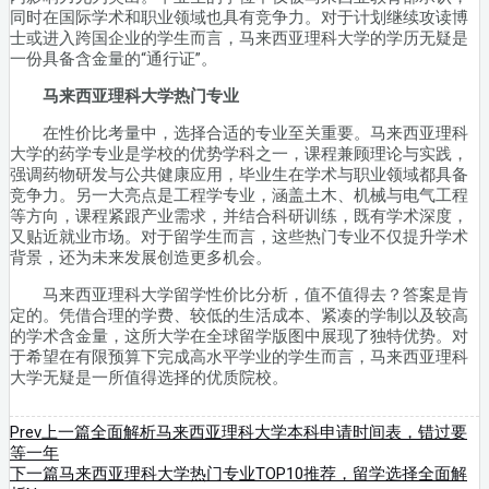
同时在国际学术和职业领域也具有竞争力。对于计划继续攻读博
士或进入跨国企业的学生而言，马来西亚理科大学的学历无疑是
一份具备含金量的“通行证”。
马来西亚理科大学热门专业
在性价比考量中，选择合适的专业至关重要。马来西亚理科
大学的药学专业是学校的优势学科之一，课程兼顾理论与实践，
强调药物研发与公共健康应用，毕业生在学术与职业领域都具备
竞争力。另一大亮点是工程学专业，涵盖土木、机械与电气工程
等方向，课程紧跟产业需求，并结合科研训练，既有学术深度，
又贴近就业市场。对于留学生而言，这些热门专业不仅提升学术
背景，还为未来发展创造更多机会。
马来西亚理科大学留学性价比分析，值不值得去？答案是肯
定的。凭借合理的学费、较低的生活成本、紧凑的学制以及较高
的学术含金量，这所大学在全球留学版图中展现了独特优势。对
于希望在有限预算下完成高水平学业的学生而言，马来西亚理科
大学无疑是一所值得选择的优质院校。
Prev
上一篇
全面解析马来西亚理科大学本科申请时间表，错过要
等一年
下一篇
马来西亚理科大学热门专业TOP10推荐，留学选择全面解